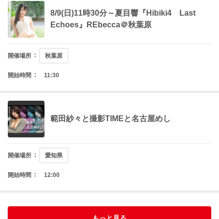
8/9(日)11時30分～夏目響『Hibiki4 Last
Echoes』REbecca＠秋葉原
開催場所
秋葉原
開始時間
11:30
範田紗々と撮影TIMEと名古屋めし
開催場所
愛知県
開始時間
12:00
中止
【完売】8/9（日）12:00～ 九野ひなのさん
【完売】8/9（日） 金松季歩さんS1・
【FALENO】夏祭り2026 RARA イベント in
8/9(日) 菊乃らんさん イベント開催！【ラ
8/9(日)【SODSTAR】一宮るい イベント＠秋
【プレステージ】 8月9日（日）夏祭り2026
【プレステージ】 8月9日（日）夏祭り2026
8/8(土)＆8/9(日)【SODSTAR】MINAMO 引退
白石茉莉奈のtalking free（渋谷クロスFM公
【プラネットプラス】 8/9(日) ちゃんゆあ ＠
8/9（日）神喜ミアさん サイン会イベントin
【プレステージ】 8月9日（日）夏祭り2026
【プレステージ】 8月9日（日）夏祭り2026
’26/8/9(日)15:00～【ACT Summer fest】今井
8/9（日）【SODグループ】なまなま 小那海
博多彩葉1st写真集『いろはに…』発売記念イ
8/9(日)17時～香水じゅん『Jun3 Summer
《完売》8/9(日) 兒玉七海さん イベント開
8月9日（日）水端あさみ1日店長BAR –
もっと見る
MOODYZリリースイベント！金桜九舞【九】
8月 9日（日）JULIA パチンコ来店
8/9(日)足立友梨ちゃんイベント！
8/9(日)葉月なぎさちゃんイベント！
8月9日（日）村上悠華DVD即売会！
瀬戸ひなこ 3周年オフ会
8/9(日)あべみかこちゃんイベント！
MOODYZリリースイベント！金桜九舞【金】
【延期】8/9(日)桜木えりかちゃんイベント！
8月 9日（日）JULIA チェキ撮影会