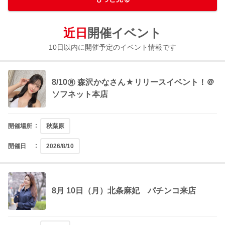
ソフネット本店
ムタラ秋葉原店】
葉原
DAY1 三佳詩イベント！
DAY1 七嶋舞イベント！
ツアーイベント＠福岡
開収録）
秋葉原DVDリリースイベント開催決定★☆
名古屋 MAX書店
DAY1 八掛うみイベント！
DAY1 河合あすなイベント！
美優さんinラムタラ昭和通り
あや＆末広純 Wキャストイベント
ベント
Paradox』REbecca＠秋葉原
催！【ラムタラ秋葉原店】
Premium Fan Meeting –
の日！
の日！
近日
開催イベント
開催場所
開催場所
開催場所
開催場所
開催場所
開催場所
開催場所
開催場所
開催場所
開催場所
開催場所
開催場所
開催場所
開催場所
開催場所
開催場所
開催場所
開催場所
開催場所
開催場所
開催場所
開催場所
開催場所
開催場所
開催場所
開催場所
開催場所
秋葉原
秋葉原
東京都
岐阜県
秋葉原
秋葉原
東京都
秋葉原
東京都
福岡県
東京都
秋葉原
東京都
愛知県
東京都
東京都
秋葉原
秋葉原
秋葉原
東京都
秋葉原
秋葉原
秋葉原
東京都
東京都
岐阜県
10日以内に開催予定のイベント情報です
開始時間
開始時間
開始時間
開始時間
開始時間
開始時間
開始時間
開始時間
開始時間
開始時間
開始時間
開始時間
開始時間
開始時間
開始時間
開始時間
開始時間
開始時間
開始時間
開始時間
開始時間
開始時間
開始時間
開始時間
開始時間
開始時間
開始時間
12:00
12:00
12:00
12:00
12:00
12:00
12:00
12:00
12:45
13:00
13:00
13:00
13:00
13:00
13:00
13:30
14:30
15:00
17:00
17:00
17:00
17:00
17:00
17:00
17:00
17:30
19:00
8/10㊊ 森沢かなさん★リリースイベント！＠
ソフネット本店
開催場所
秋葉原
開催日
2026/8/10
8月 10日（月）北条麻妃 パチンコ来店