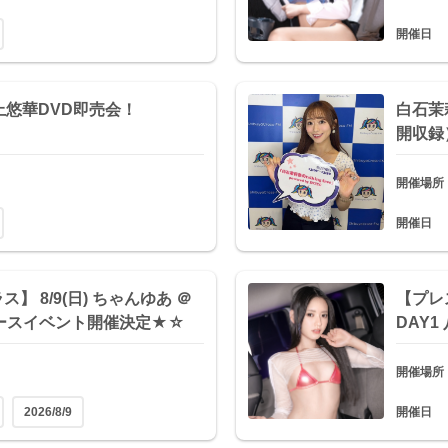
開催日
上悠華DVD即売会！
白石茉莉
開収録
開催場所
開催日
】 8/9(日) ちゃんゆあ ＠
【プレ
ースイベント開催決定★☆
DAY
開催場所
2026/8/9
開催日