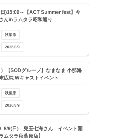
/9(日)15:00～【ACT Summer fest】今
さんinラムタラ昭和通り
秋葉原
2026/8/9
（日）【SODグループ】なまなま 小那海
末広純 Wキャストイベント
秋葉原
2026/8/9
》8/9(日) 兒玉七海さん イベント開
ラムタラ秋葉原店】