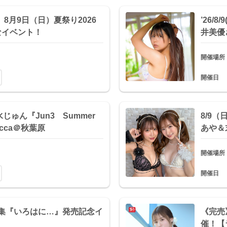
8月9日（日）夏祭り2026
’26/8
すなイベント！
井美優
開催場所
開催日
香水じゅん『Jun3 Summer
8/9
ecca＠秋葉原
あや＆
開催場所
開催日
真集『いろはに…』発売記念イ
《完売
催！【