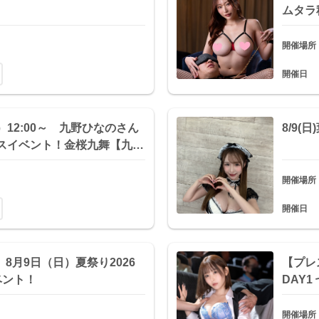
ムタラ
開催場所
開催日
）12:00～ 九野ひなのさん
8/9
ースイベント！金桜九舞【九…
開催場所
開催日
8月9日（日）夏祭り2026
【プレ
ベント！
DAY
開催場所