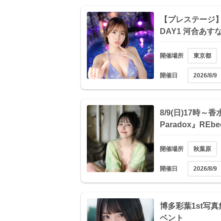
【プレステージ】 
DAY1 河合あ
開催場所
東京都
開催日
2026/8/9
8/9(日)17時～
Paradox』REb
開催場所
秋葉原
開催日
2026/8/9
博多彩葉1st写
ベント