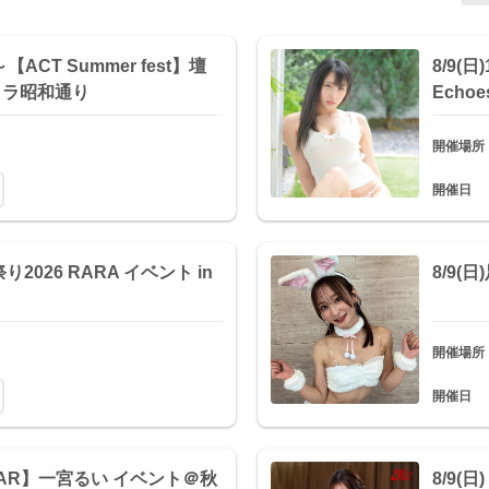
00～【ACT Summer fest】壇
8/9(日
タラ昭和通り
Echo
開催場所
開催日
り2026 RARA イベント in
8/9
開催場所
開催日
DSTAR】一宮るい イベント＠秋
8/9