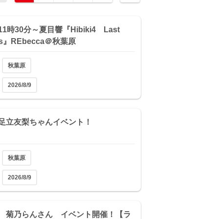
)11時30分～夏目響『Hibiki4 Last
es』REbecca＠秋葉原
秋葉原
2026/8/9
(日)足立友梨ちゃんイベント！
秋葉原
2026/8/9
(日) 菊乃らんさん イベント開催！【ラ