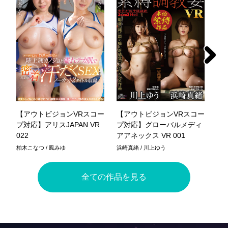
【アウトビジョンVRスコー
【アウトビジョンVRスコー
【
プ対応】アリスJAPAN VR
プ対応】グローバルメディ
プ対
022
アアネックス VR 001
松本
柏木こなつ / 鳳みゆ
浜崎真緒 / 川上ゆう
全ての作品を見る