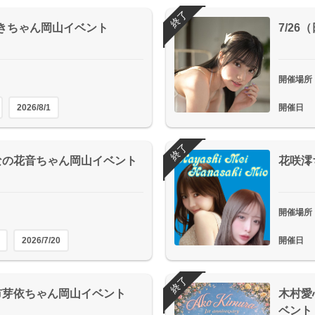
終了
あきちゃん岡山イベント
7/2
開催場所
2026/8/1
開催日
終了
ひなの花音ちゃん岡山イベント
花咲澪
開催場所
2026/7/20
開催日
終了
日市芽依ちゃん岡山イベント
木村愛
ベント