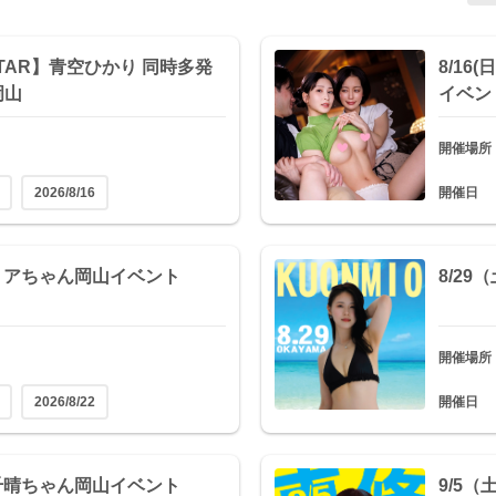
DSTAR】青空ひかり 同時多発
8/16
岡山
イベン
開催場所
2026/8/16
開催日
喜ミアちゃん岡山イベント
8/2
開催場所
2026/8/22
開催日
井千晴ちゃん岡山イベント
9/5