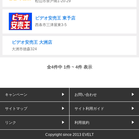
松山市余戸南1-20-29
ビデオ安売王 東予店
西条市三津屋東3-5
ビデオ安売王 大洲店
大洲市徳森324
全4件中 1件 ~ 4件 表示
キャンペーン
お問い合わせ
サイトマップ
サイト利用ガイド
リンク
利用規約
Copyright since 2013 EVELT