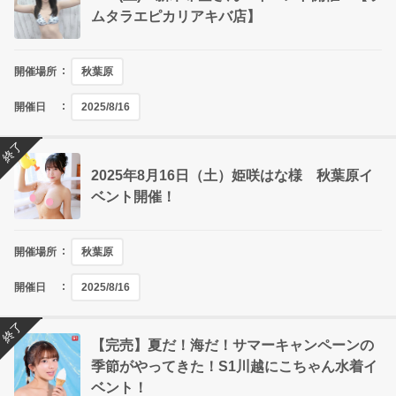
ムタラエピカリアキバ店】
開催場所
秋葉原
開催日
2025/8/16
終了
2025年8月16日（土）姫咲はな様 秋葉原イ
ベント開催！
開催場所
秋葉原
開催日
2025/8/16
終了
【完売】夏だ！海だ！サマーキャンペーンの
季節がやってきた！S1川越にこちゃん水着イ
ベント！