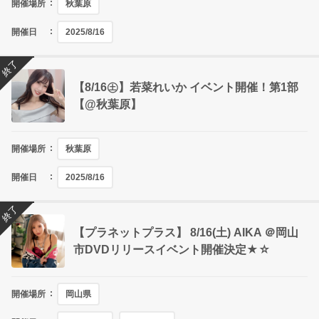
開催場所
秋葉原
開催日
2025/8/16
終了
【8/16㊏】若菜れいか イベント開催！第1部
【@秋葉原】
開催場所
秋葉原
開催日
2025/8/16
終了
【プラネットプラス】 8/16(土) AIKA ＠岡山
市DVDリリースイベント開催決定★☆
開催場所
岡山県