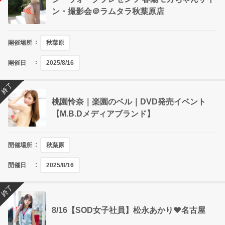
ン・撮影会＠ラムタラ秋葉原店
開催場所
秋葉原
開催日
2025/8/16
終了
桃園怜奈｜楽園のベル｜DVD発売イベント
【M.B.Dメディアブランド】
開催場所
秋葉原
開催日
2025/8/16
終了
8/16【SOD女子社員】松永あかり❤名古屋