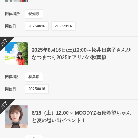
開催場所
愛知県
開催日
2025/8/16
2025/8/16
終了
2025年8月16日(土)12:00～松井日奈子さんひ
なつまつり2025inアリババ秋葉原
開催場所
秋葉原
開催日
2025/8/16
終了
8/16（土）12:00～ MOODYZ石原希望ちゃん
と夏の思い出イベント！