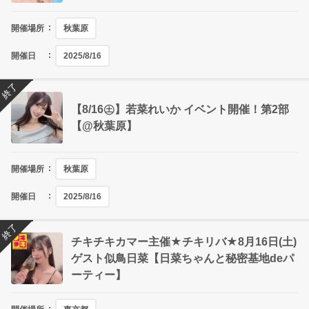
開催場所
秋葉原
開催日
2025/8/16
終了
【8/16㊏】若菜れいか イベント開催！第2部
【@秋葉原】
開催場所
秋葉原
開催日
2025/8/16
終了
チキチキカマー主催★チキリバ★8月16日(土)
ゲスト似鳥日菜【日菜ちゃんと秘密基地deパ
ーティー】