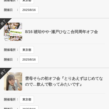
開催場所
東京都
開催日
2025/8/16
終了
8/16 琥珀やや･瀬戸ひなこ合同周年オフ会
開催場所
東京都
開催日
2025/8/16
終了
雲母そらの初オフ会『とりあえずはじめてな
ので…飲んで歌ってみたいです』
開催場所
東京都