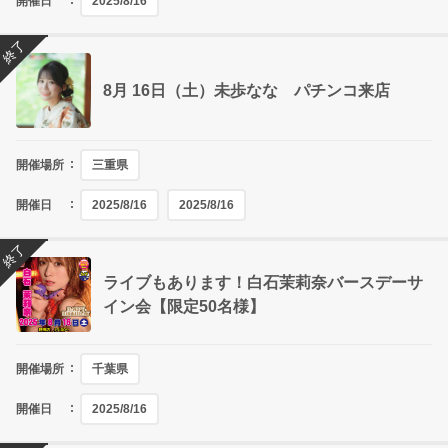
開催日
2025/8/16
終了
8月 16日（土）未歩なな パチンコ来店
開催場所
三重県
開催日
2025/8/16
2025/8/16
終了
ライブもあります！白石茉莉奈バースデーサ
イン会【限定50名様】
開催場所
千葉県
開催日
2025/8/16