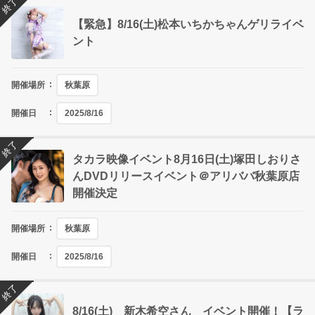
終了
【緊急】8/16(土)松本いちかちゃんゲリライベ
ント
開催場所
秋葉原
開催日
2025/8/16
終了
タカラ映像イベント8月16日(土)塚田しおりさ
んDVDリリースイベント＠アリババ秋葉原店
開催決定
開催場所
秋葉原
開催日
2025/8/16
終了
8/16(土) 新木希空さん イベント開催！【ラ