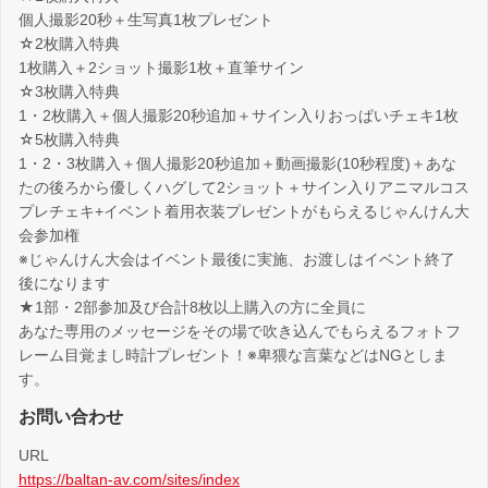
個人撮影20秒＋生写真1枚プレゼント
☆2枚購入特典
1枚購入＋2ショット撮影1枚＋直筆サイン
☆3枚購入特典
1・2枚購入＋個人撮影20秒追加＋サイン入りおっぱいチェキ1枚
☆5枚購入特典
1・2・3枚購入＋個人撮影20秒追加＋動画撮影(10秒程度)＋あな
たの後ろから優しくハグして2ショット＋サイン入りアニマルコス
プレチェキ+イベント着用衣装プレゼントがもらえるじゃんけん大
会参加権
※じゃんけん大会はイベント最後に実施、お渡しはイベント終了
後になります
★1部・2部参加及び合計8枚以上購入の方に全員に
あなた専用のメッセージをその場で吹き込んでもらえるフォトフ
レーム目覚まし時計プレゼント！※卑猥な言葉などはNGとしま
す。
お問い合わせ
URL
https://baltan-av.com/sites/index