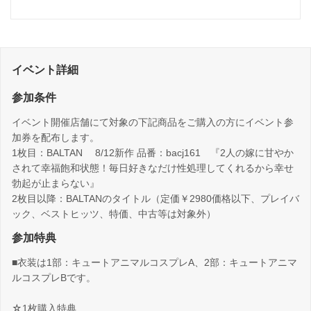
イベント詳細
参加条件
イベント開催店舗にて対象の下記商品をご購入の方にイベント参
加券を配布します。
1枚目：BALTAN 8/12新作 品番：bacj161 『2人の嫁に甘やか
されて幸福飽和状態！毎日好きなだけ性処理してくれるから幸せ
勃起が止まらない』
2枚目以降：BALTANのタイトル（定価￥2980価格以下、プレイバ
ック、ベストヒッツ、特価、中古等は対象外）
参加特典
■衣装は1部：キュートアニマルコスプレA、2部：キュートアニマ
ルコスプレBです。
☆1枚購入特典