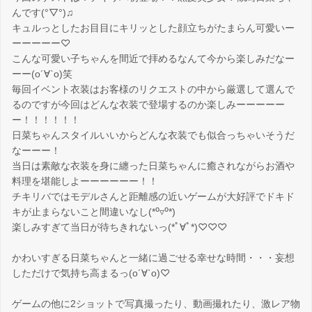
んです(°▽°)♫
キュルっとしたお目目にキリッとした顔立ちがたまらん可愛いー
ーーーーー♡
こんな可愛い子ちゃんを間近で拝めるなんて今から楽しみだなー
ーー(о´∀`о)笑
毎回イベント衣装はお客様のリクエストの中から厳選して選んで
るのですが今回はどんな衣装で登場するのか楽しみーーーーー
ー！！！！！！
日菜ちゃんスタイルいいからどんな衣装でも似合っちゃいそうだ
なーーー！
当日は素敵な衣装を身に纏った日菜ちゃんに癒されながらお酒や
料理を堪能しよーーーーーー！！
チキリバではモデルさんと距離感の近いゲームが大好評でドキド
キが止まらないこと間違いなし(*⁰▿⁰*)
楽しみすぎて当日が待ちきれないっ(*ﾟ∀ﾟ*)♡♡♡
かわいすぎる日菜ちゃんと一緒に過ごせる幸せな時間・・・妄想
しただけで気持ち高まるっ(о´∀`о)♡
ゲームの他に2ショットで写真撮ったり、動画撮れたり、激レア物