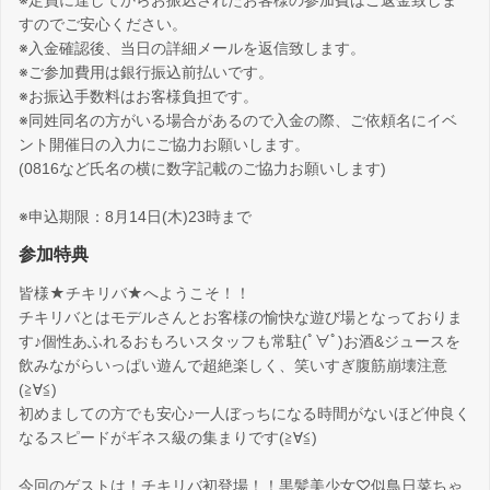
すのでご安心ください。
※入金確認後、当日の詳細メールを返信致します。
※ご参加費用は銀行振込前払いです。
※お振込手数料はお客様負担です。
※同姓同名の方がいる場合があるので入金の際、ご依頼名にイベ
ント開催日の入力にご協力お願いします。
(0816など氏名の横に数字記載のご協力お願いします)
※申込期限：8月14日(木)23時まで
参加特典
皆様★チキリバ★へようこそ！！
チキリバとはモデルさんとお客様の愉快な遊び場となっておりま
す♪個性あふれるおもろいスタッフも常駐(ﾟ∀ﾟ)お酒&ジュースを
飲みながらいっぱい遊んで超絶楽しく、笑いすぎ腹筋崩壊注意
(≧∀≦)
初めましての方でも安心♪一人ぼっちになる時間がないほど仲良く
なるスピードがギネス級の集まりです(≧∀≦)
今回のゲストは！チキリバ初登場！！黒髪美少女♡似鳥日菜ちゃ