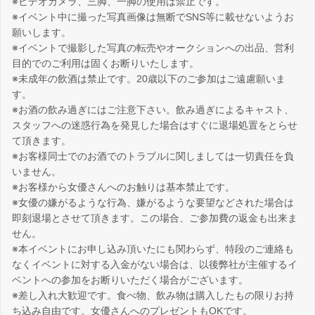
※ビデオカメラ、三脚、一脚の使用は禁止です。
※イベント中に撮った写真画像は無断でSNS等に載せないようお
願いします。
※イベントで撮影した写真の転売やオークションへの出品、営利
目的でのご利用は固くお断りいたします。
※未成年の飲酒は禁止です。20歳以下のご参加はご遠慮願いま
す。
※お酒の飲み過ぎにはご注意下さい。飲み過ぎによるキャスト、
スタッフへの迷惑行為を発見した場合はすぐに退場処置をとらせ
て頂きます。
※お客様同士でのお酒でのトラブルに関しましては一切責任を負
いません。
※お客様から女優さんへのお触りは基本禁止です。
※女優の嫌がるような行為、嫌がるような要望などされた場合は
即刻退場とさせて頂きます。この場合、ご参加費の返金も出来ま
せん。
※本イベントにお申し込み頂いたにも関わらず、特段のご連絡も
なくイベントに対する入金がない場合は、以後弊社が主催するイ
ベントへの参加をお断りいただく場合がございます。
※差し入れ大歓迎です。食べ物、飲み物は購入したもの限りお持
ち込み自由です。女優さんへのプレゼントもOKです。