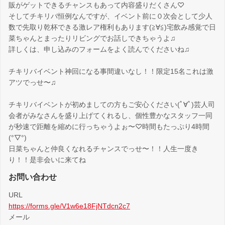
販がゲットできるチャンスもあって内容盛りだくさん♡
そしてチキリバ恒例なんですが、イベント前に０次会として少人
数で先取り乾杯できる激レア権利もあります(≧∀≦)宅飲み感覚で日
菜ちゃんとまったりリビングでお話しできちゃうよ♫
詳しくは、申し込みのフォームをよく読んでくださいね♫
チキリバイベント神回になる事間違いなし！！限定15名これは激
アツでっせ〜♫
チキリバイベントが初めましての方もご安心ください(ﾟ∀ﾟ)芸人司
会者がみなさんを盛り上げてくれるし、個性豊かなスタッフ一同
が秒速で距離を縮めに行っちゃうよぉ〜♡時間もたっぷり4時間
(°▽°)
日菜ちゃんと仲良くなれるチャンスでっせ〜！！人生一度き
り！！是非会いに来てね
お問い合わせ
URL
https://forms.gle/V1w6e18FjNTdcn2c7
メール