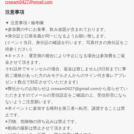
creeam0427@gmail.com
注意事項
▼ 注意事項 / 備考欄
※参加費の中にお食事、飲み放題が含まれております。
※身分証と口座名義が同一になるようお願い致します。
(イベント当日、身分証の確認を行います。写真付きの身分証をご
持参ください)
※キャスト、運営側の都合により中止になる場合は参加費をご返
金させて頂きます。
それ以外でキャンセルの場合、返金は致しません(3日前までに事
前ご連絡があった方のみモデルさんからのサイン付き激レアプレ
ゼント数点で対応させていただきます)
※弊社からのお知らせは creeam0427@gmail.comから送らせてい
ただきますのでメールの受信設定をご確認の上、受信拒否になら
ないようご注意願います。
※本イベントに参加する権利を第三者へ転売、譲渡することは禁
止です。
※刃物、危険物の持ち込みは禁止です。
※動画の撮影は禁止させて頂きます。