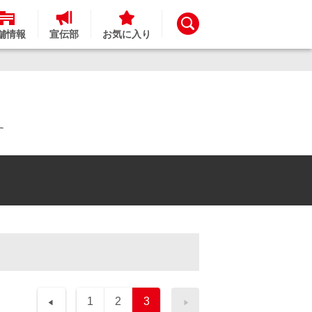
舗情報
宣伝部
お気に入り
す
1
2
3