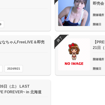
即売会
開催場所
9
開催日
終了
ななちゃんFreeLIVE＆即売
【PRE
21日（
開催場所
2024/9/21
開催日
6日（土） LAST
VE FOREVER~ in 北海道