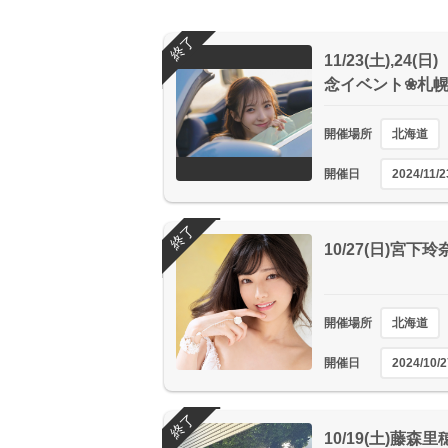
終了
11/23(土),24
念イベント❀札
開催場所
北海道
開催日
2024/11/2
終了
10/27(日)宮
開催場所
北海道
開催日
2024/10/2
終了
10/19(土)藤