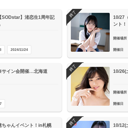
終了
(日)【SODstar】渚恋生1周年記
10/
幌
ント！
開催場所
3
2024/11/24
開催日
終了
下玲奈サイン会開催…北海道
10/
開催場所
7
開催日
終了
森里穂ちゃんイベント！in札幌
10/