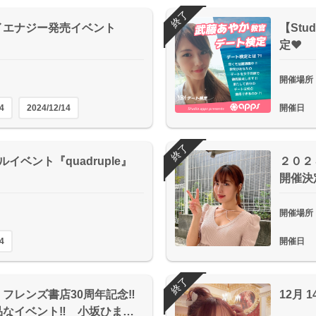
終了
イエナジー発売イベント
【Stu
定❤
開催場所
4
2024/12/14
開催日
終了
イベント『quadruple』
２０２
開催決
開催場所
4
開催日
終了
フレンズ書店30周年記念‼
12月
品なイベント‼ 小坂ひま…