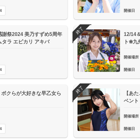
4
開催日
終了
感謝祭2024 美乃すずめ5周年
12/1
ムタラ エピカリ アキバ
ト❀九
開催場所
4
開催日
終了
】ボクらが大好きな早乙女ら
【あたご
ベント
開催場所
4
開催日