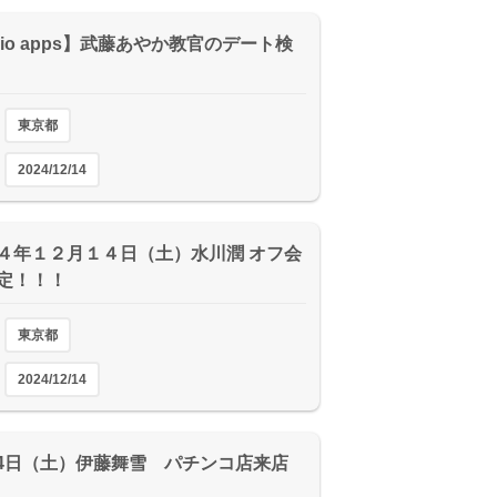
dio apps】武藤あやか教官のデート検
東京都
2024/12/14
４年１２月１４日（土）水川潤 オフ会
定！！！
東京都
2024/12/14
 14日（土）伊藤舞雪 パチンコ店来店