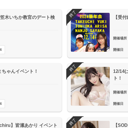
終了
pps】笠木いちか教官のデート検
【受付
開催場所
4
開催日
終了
鶴えまちゃんイベント！
12/
ト！
開催場所
4
開催日
終了
.michiru】皆瀬あかり イベント
【SO