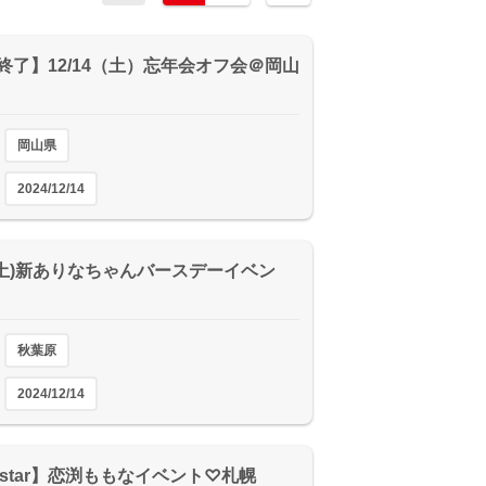
終了】12/14（土）忘年会オフ会＠岡山
岡山県
2024/12/14
14(土)新ありなちゃんバースデーイベン
秋葉原
2024/12/14
Dstar】恋渕ももなイベント♡札幌