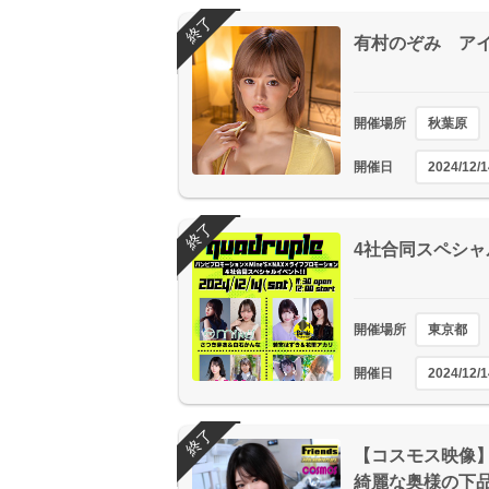
終了
有村のぞみ ア
開催場所
秋葉原
開催日
2024/12/1
終了
4社合同スペシャル
開催場所
東京都
開催日
2024/12/1
終了
【コスモス映像】
綺麗な奥様の下