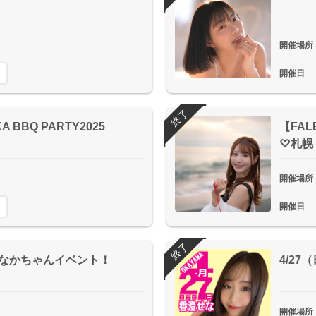
開催場所
開催日
終了
 BBQ PARTY2025
【FA
♡札幌
開催場所
開催日
終了
川もなかちゃんイベント！
4/2
開催場所