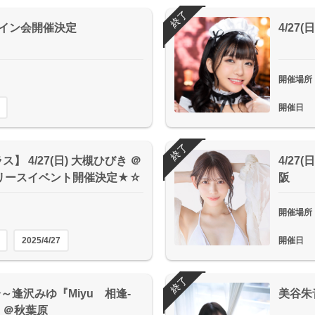
終了
憂サイン会開催決定
4/2
開催場所
開催日
終了
】 4/27(日) 大槻ひびき ＠
4/27
リースイベント開催決定★☆
阪
開催場所
2025/4/27
開催日
終了
30分～逢沢みゆ『Miyu 相逢-
美谷朱
n-』＠秋葉原