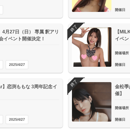
開催日
終了
4月27日（日） 専属 釈アリ
【MI
ン会イベント開催決定！
イベン
開催場所
2025/4/27
開催日
終了
star】恋渕ももな 3周年記念イ
金松季
催】
開催場所
2025/4/27
開催日