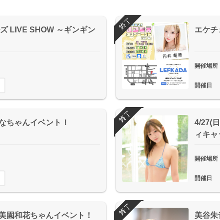
終了
 LIVE SHOW ～ギンギン
エケチ
開催場所
開催日
終了
間つなちゃんイベント！
4/27
ィキャ
開催場所
開催日
終了
日)美園和花ちゃんイベント！
美谷朱