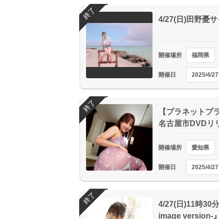
終了
4/27(日)田野
開催場所
福岡県
開催日
2025/4/27
終了
【プラネットプラス
名古屋市DVDリ
開催場所
愛知県
開催日
2025/4/27
終了
4/27(日)11時
image versio