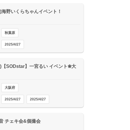
7(日)海野いくらちゃんイベント！
秋葉原
2025/4/27
(日)【SODstar】一宮るい イベント❀大
大阪府
2025/4/27
2025/4/27
音 チェキ会&個撮会