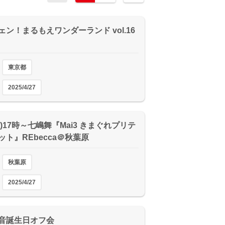
ェン！まるもえワンダーランド vol.16
東京都
2025/4/27
(日)17時～七嶋舞『Mai3 きまぐれプリテ
ット』REbecca＠秋葉原
秋葉原
2025/4/27
音誕生日オフ会