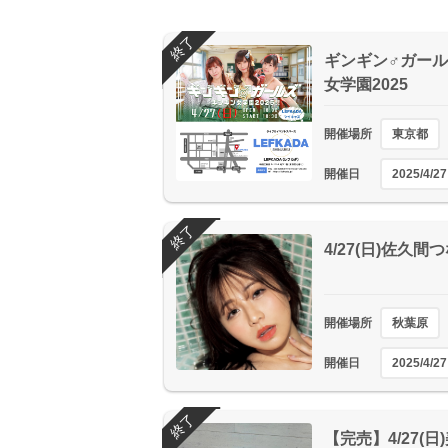
終了
ギンギン♂ガールズ
女学園2025
開催場所
東京都
開催日
2025/4/27
終了
4/27(日)佐久
開催場所
秋葉原
開催日
2025/4/27
終了
【完売】4/27(