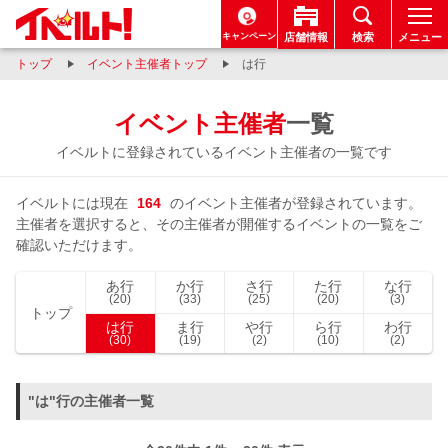
キャンペーン
店舗情報
検索
メニュー
トップ
イベント主催者トップ
は行
イベント主催者
一覧
イベルトに登録されているイベント主催者の一覧です
イベルトには現在
164
のイベント主催者が登録されています。
主催者を選択すると、その主催者が開催するイベントの一覧をご
確認いただけます。
あ行
か行
さ行
た行
な行
(20)
(33)
(25)
(20)
(3)
トップ
は行
ま行
や行
ら行
わ行
(30)
(19)
(2)
(10)
(2)
"は"行の主催者一覧