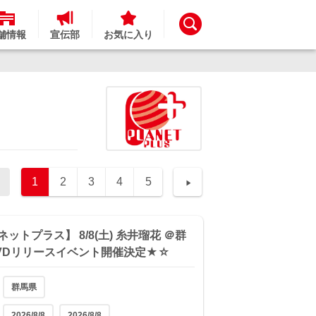
舗情報
宣伝部
お気に入り
1
2
3
4
5
ットプラス】 8/8(土) 糸井瑠花 ＠群
VDリリースイベント開催決定★☆
群馬県
2026/8/8
2026/8/8