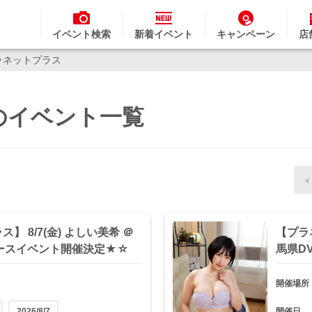
イベント検索
新着イベント
キャンペーン
店
ラネットプラス
のイベント一覧
】 8/7(金) よしい美希 ＠
【プラネ
ースイベント開催決定★☆
馬県D
開催場所
2026/8/7
開催日