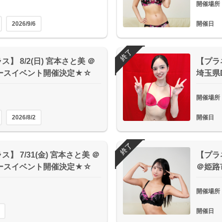
開催場所
2026/9/6
開催日
終了
】 8/2(日) 宮本さと美 ＠
【プラネ
ースイベント開催決定★☆
埼玉県
開催場所
2026/8/2
開催日
終了
】 7/31(金) 宮本さと美 ＠
【プラネ
ースイベント開催決定★☆
＠姫路
開催場所
開催日