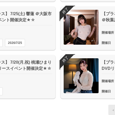
終了
】 7/25(土) 響蓮 ＠大阪市
【プラネ
ベント開催決定★☆
＠秋葉
開催場所
2026/7/25
開催日
終了
】 7/20(月,祝) 桃瀬ひまり
【プラネ
リースイベント開催決定★☆
DVD
開催場所
開催日