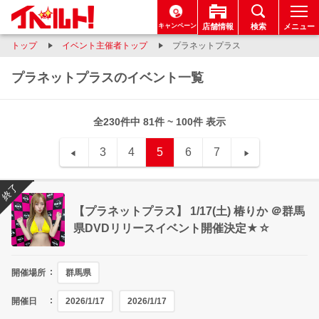
キャンペーン
店舗情報
検索
メニュー
トップ
イベント主催者トップ
プラネットプラス
プラネットプラスのイベント一覧
全230件中 81件 ~ 100件 表示
3
4
5
6
7
終了
【プラネットプラス】 1/17(土) 椿りか ＠群馬
県DVDリリースイベント開催決定★☆
開催場所
群馬県
開催日
2026/1/17
2026/1/17