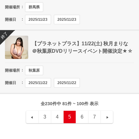
開催場所
群馬県
開催日
2025/11/23
2025/11/23
終了
【プラネットプラス】11/22(土) 秋月まりな
＠秋葉原DVDリリースイベント開催決定★☆
開催場所
秋葉原
開催日
2025/11/22
2025/11/22
全230件中 81件 ~ 100件 表示
3
4
5
6
7