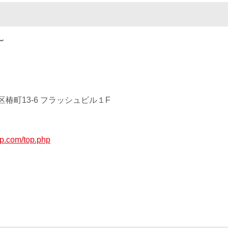
〜
椿町13-6 フラッシュビル１F
up.com/top.php