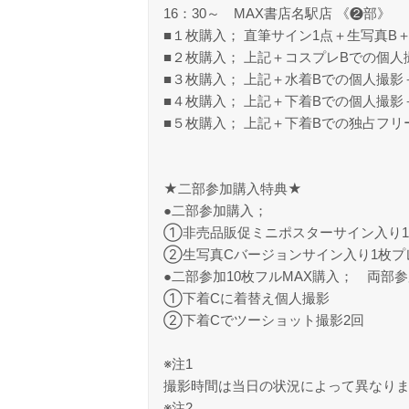
16：30～ MAX書店名駅店 《❷部》
■１枚購入； 直筆サイン1点＋生写真B
■２枚購入； 上記＋コスプレBでの個
■３枚購入； 上記＋水着Bでの個人撮
■４枚購入； 上記＋下着Bでの個人撮
■５枚購入； 上記＋下着Bでの独占フリ
★二部参加購入特典★
●二部参加購入；
①非売品販促ミニポスターサイン入り
②生写真Cバージョンサイン入り1枚プ
●二部参加10枚フルMAX購入； 両部
①下着Cに着替え個人撮影
②下着Cでツーショット撮影2回
※注1
撮影時間は当日の状況によって異なり
※注2