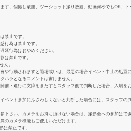
ます、個撮し放題、ツーショット撮り放題、動画何秒でもOK、ト
チは禁止です。
迷惑行為は禁止です。
、遅延行為はおやめください。
撮影は禁止です。
せん。
発言や行動されますと退場或いは、最悪の場合イベント中止の処置
セクハラとなるコメントは書けません。
は開催・進行に支障をきたすとスタッフ側で判断した場合、入場を
がイベント参加にふさわしくないと判断した場合には、スタッフの
持参下さい。カメラをお持ち頂けない場合は、撮影会への参加はで
付属のカメラ機能もご使用いただけます。
撮影は禁止です。