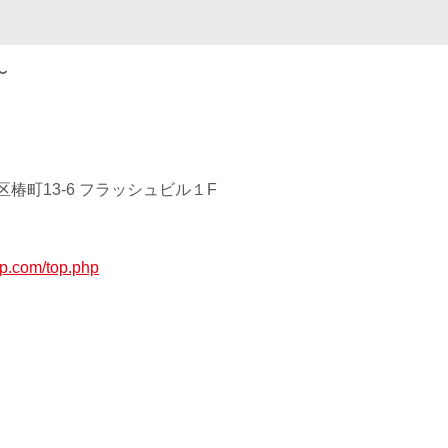
〜
椿町13-6 フラッシュビル１F
up.com/top.php