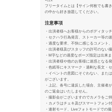
フリータイムとは【サイン何枚でも書き
の中から好き放題してください。
注意事項
・出演者様へお客様からのボディタッ
・セクハラ行為発言、ストーカー等の
・過度な要求、不快に感じるコメント
・出演者様及びスタッフの許可のない
・M字などの過度なポーズ指定は出来ま
・出演者様や他のお客様に迷惑となる
・色紙等にキスマーク・過剰な長文・
・イベントの意図にそぐわない、また
がございます。
・上記、各号に違反した場合、主催者
のご返金はいたしません。
・撮影会がございますのでカメラをご
・カメラはチェキ及びスマートフォン
・連射モード、Liveフォトモードでの