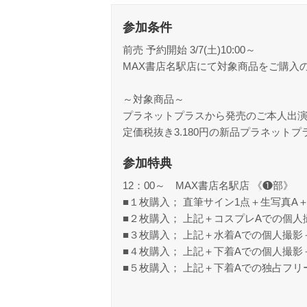
参加条件
前売 予約開始 3/7(土)10:00～
MAX書店名駅店にて対象商品をご購入
～対象商品～
プラネットプラスから発売のご本人出演
定価税抜き3.180円の新品プラネット
参加特典
12：00～ MAX書店名駅店 《❶部》
■１枚購入； 直筆サイン1点＋生写真A
■２枚購入； 上記＋コスプレAでの個
■３枚購入； 上記＋水着Aでの個人撮
■４枚購入； 上記＋下着Aでの個人撮
■５枚購入； 上記＋下着Aでの独占フリ