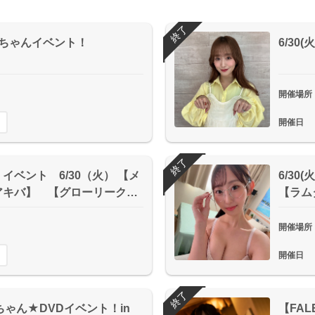
終了
そらちゃんイベント！
6/3
開催場所
開催日
終了
イベント 6/30（火） 【メ
6/3
アキバ】 【グローリーク…
【ラム
開催場所
開催日
終了
ナちゃん★DVDイベント！in
【FA