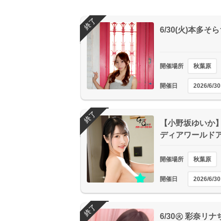
終了
6/30(火)本多
開催場所
秋葉原
開催日
2026/6/30
終了
【小野坂ゆいか】
ディアワールド
開催場所
秋葉原
開催日
2026/6/30
終了
6/30㊋ 彩奈リ