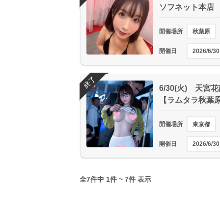
ソフネット本店
開催場所
秋葉原
開催日
2026/6/30
終了
6/30(火) 天
【ラムタラ秋葉
開催場所
東京都
開催日
2026/6/30
全7件中 1件 ~ 7件 表示