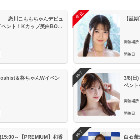
終了
中止
日） 恋川こももちゃんデビュ
【延期
ベント！Kカップ美白BO…
開催場所
開催日
終了
Masoshist＆柊ちゃんWイベン
3/8(
ベント
開催場所
開催日
終了
)15:00～【PREMIUM】和香
白石茉莉