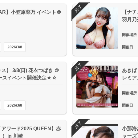
終了
DSTAR】小笠原菜乃 イベント＠
【ナチ
羽月乃蒼
開催場所
2026/3/8
開催日
終了
】 3/8(日) 花衣つばき ＠
あきば
ースイベント開催決定★☆
レミア
開催場所
2026/3/8
開催日
終了
ワード2025 QUEEN】赤
小那海
 in 川崎
ャーズ