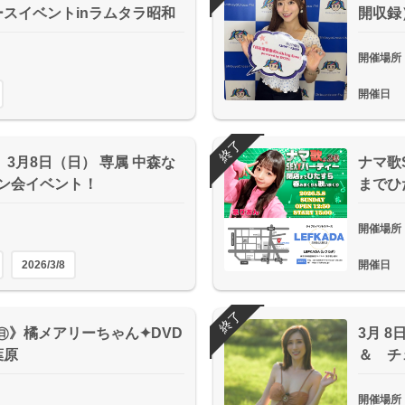
スイベントinラムタラ昭和
開収録
開催場所
開催日
終了
 3月8日（日） 専属 中森な
ナマ歌
イン会イベント！
までひ
開催場所
2026/3/8
開催日
終了
8㊐》橘メアリーちゃん✦DVD
3月 
葉原
＆ チ
開催場所