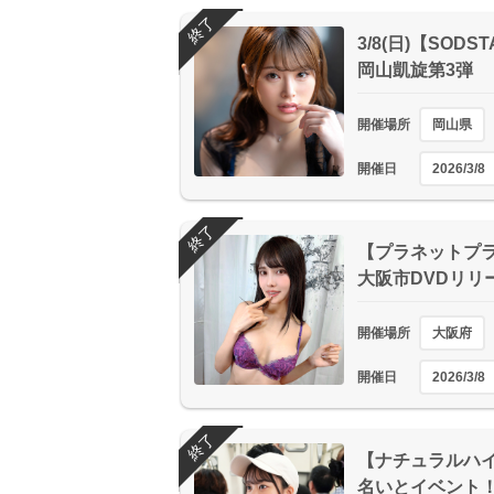
終了
3/8(日)【SO
岡山凱旋第3弾
開催場所
岡山県
開催日
2026/3/8
終了
【プラネットプラス
大阪市DVDリリ
開催場所
大阪府
開催日
2026/3/8
終了
【ナチュラルハイア
名いとイベント！！