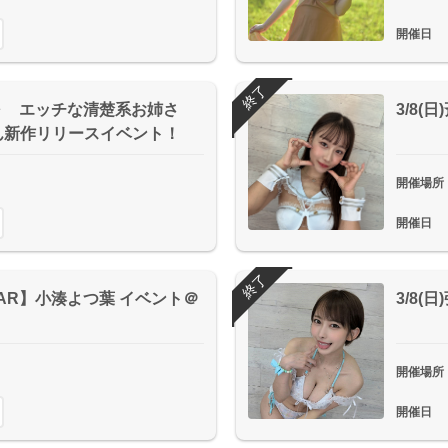
開催日
終了
00～ エッチな清楚系お姉さ
3/8
ん新作リリースイベント！
開催場所
開催日
終了
DSTAR】小湊よつ葉 イベント＠
3/8
開催場所
開催日