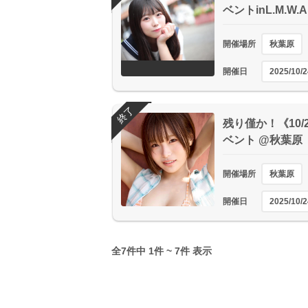
ベントinL.M.W.A
開催場所
秋葉原
開催日
2025/10/2
終了
残り僅か！《10/
ベント @秋葉原
開催場所
秋葉原
開催日
2025/10/2
全7件中 1件 ~ 7件 表示