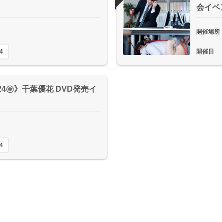
会イベ
開催場所
4
開催日
24㊎》千葉優花 DVD発売イ
4