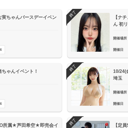
終了
上なな実ちゃんバースデーイベン
【ナチ
ん 初リ
開催場所
4
開催日
終了
月菜緒ちゃんイベント！
10/2
埼玉
開催場所
4
開催日
終了
DINO所属★芦田希空★即売会イ
【定員