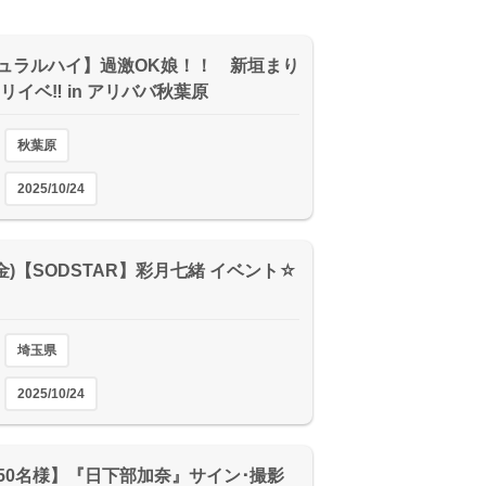
ュラルハイ】過激OK娘！！ 新垣まり
リイベ‼ in アリババ秋葉原
秋葉原
2025/10/24
4(金)【SODSTAR】彩月七緒 イベント☆
埼玉県
2025/10/24
50名様】『日下部加奈』サイン･撮影