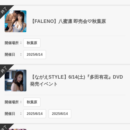
終了
【FALENO】八蜜凛 即売会♡秋葉原
開催場所
秋葉原
開催日
2025/6/14
終了
【ながえSTYLE】6/14(土)『多田有花』DVD
発売イベント
開催場所
秋葉原
開催日
2025/6/14
2025/6/14
終了