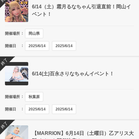
6/14（土）霜月るなちゃん引退直前！岡山イ
ベント！
開催場所
岡山県
開催日
2025/6/14
2025/6/14
終了
6/14(土)百永さりなちゃんイベント！
開催場所
秋葉原
開催日
2025/6/14
2025/6/14
終了
【MARRION】6月14日（土曜日）乙アリス大