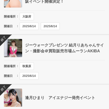
阪イベント開催決定！
開催場所
大阪府
開催日
2025/6/14
2025/6/14
終了
ジーウォークプレゼンツ 結月りあちゃんサイ
ン・撮影会＠買取販売市場ムーランAKIBA
開催場所
秋葉原
開催日
2025/6/14
終了
逢月ひまり アイエナジー発売イベント