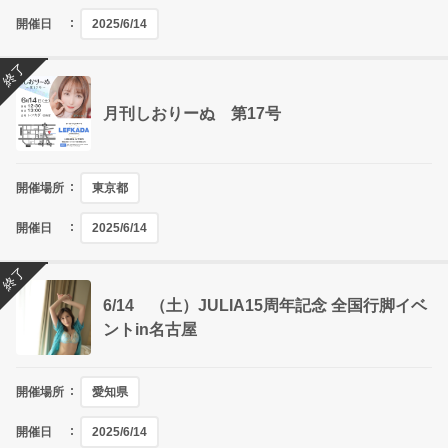
開催日
2025/6/14
終了
月刊しおりーぬ 第17号
開催場所
東京都
開催日
2025/6/14
終了
6/14 （土）JULIA15周年記念 全国行脚イベ
ントin名古屋
開催場所
愛知県
開催日
2025/6/14