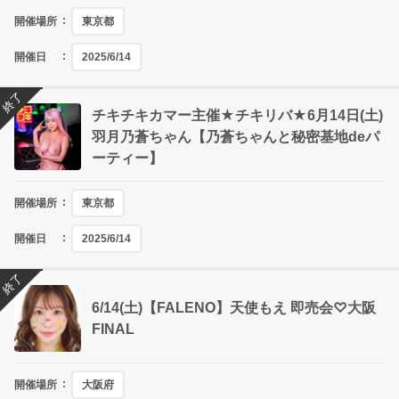
開催場所
東京都
開催日
2025/6/14
終了
チキチキカマー主催★チキリバ★6月14日(土)
羽月乃蒼ちゃん【乃蒼ちゃんと秘密基地deパ
ーティー】
開催場所
東京都
開催日
2025/6/14
終了
6/14(土)【FALENO】天使もえ 即売会♡大阪
FINAL
開催場所
大阪府