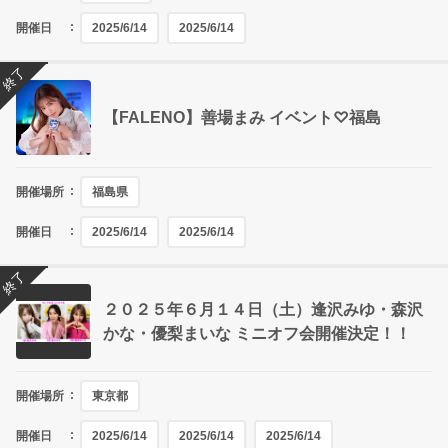
開催日
2025/6/14
2025/6/14
終了
【FALENO】善場まみ イベント♡福島
開催場所
福島県
開催日
2025/6/14
2025/6/14
終了
２０２５年６月１４日（土）逢沢みゆ・森沢
かな・優梨まいな ミニオフ会開催決定！！
開催場所
東京都
開催日
2025/6/14
2025/6/14
2025/6/14