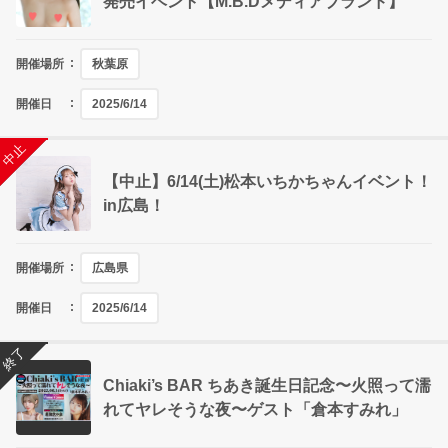
発売イベント【M.B.Dメディアブランド】
開催場所
秋葉原
開催日
2025/6/14
終了
中止
【中止】6/14(土)松本いちかちゃんイベント！
in広島！
開催場所
広島県
開催日
2025/6/14
終了
Chiaki’s BAR ちあき誕生日記念〜火照って濡
れてヤレそうな夜〜ゲスト「倉本すみれ」