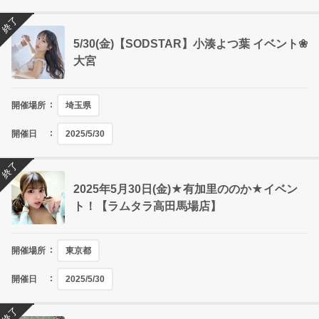
終了
5/30(金)【SODSTAR】小湊よつ葉 イベント❀
大宮
開催場所
埼玉県
開催日
2025/5/30
終了
2025年5月30日(金)★有加里ののか★イベン
ト！【ラムタラ高田馬場店】
開催場所
東京都
開催日
2025/5/30
終了