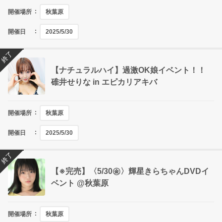
開催場所
秋葉原
開催日
2025/5/30
終了
【ナチュラルハイ】過激OK娘イベント！！
碓井せりな in エピカリアキバ
開催場所
秋葉原
開催日
2025/5/30
終了
【※完売】〈5/30㊎〉輝星きらちゃんDVDイ
ベント @秋葉原
開催場所
秋葉原