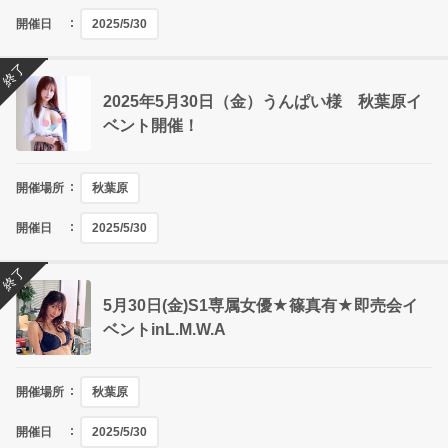
開催日
2025/5/30
終了
2025年5月30日（金）うんぱい様 秋葉原イ
ベント開催！
開催場所
秋葉原
開催日
2025/5/30
終了
5月30日(金)S1専属女優★篠真有★即売会イ
ベントinL.M.W.A
開催場所
秋葉原
開催日
2025/5/30