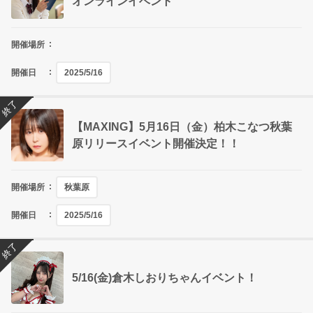
オンラインイベント
開催場所
開催日
2025/5/16
終了
【MAXING】5月16日（金）柏木こなつ秋葉
原リリースイベント開催決定！！
開催場所
秋葉原
開催日
2025/5/16
終了
5/16(金)倉木しおりちゃんイベント！