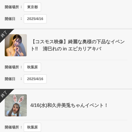
開催場所
東京都
開催日
2025/4/16
終了
【コスモス映像】綺麗な奥様の下品なイベン
ト‼ 清巳れの in エピカリアキバ
開催場所
秋葉原
開催日
2025/4/16
終了
4/16(水)和久井美兎ちゃんイベント！
開催場所
秋葉原