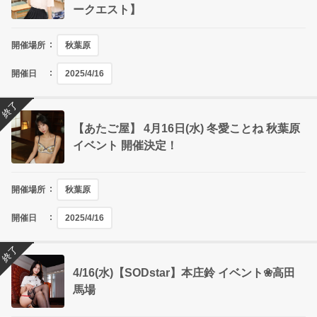
ークエスト】
開催場所
秋葉原
開催日
2025/4/16
終了
【あたご屋】 4月16日(水) 冬愛ことね 秋葉原
イベント 開催決定！
開催場所
秋葉原
開催日
2025/4/16
終了
4/16(水)【SODstar】本庄鈴 イベント❀高田
馬場