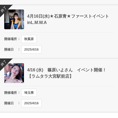
終了
4月16日(水)★石原青★ファーストイベント
inL.M.W.A
開催場所
秋葉原
開催日
2025/4/16
終了
4/16 (水) 篠原いよさん イベント開催！
【ラムタラ大宮駅前店】
開催場所
埼玉県
開催日
2025/4/16