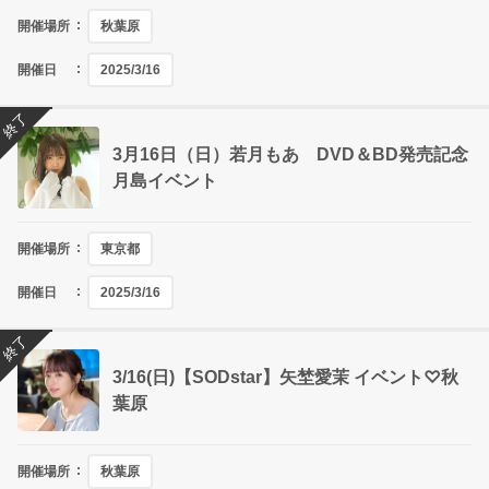
開催場所
秋葉原
開催日
2025/3/16
終了
3月16日（日）若月もあ DVD＆BD発売記念
月島イベント
開催場所
東京都
開催日
2025/3/16
終了
3/16(日)【SODstar】矢埜愛茉 イベント♡秋
葉原
開催場所
秋葉原