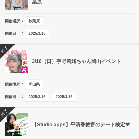
葉原
開催場所
秋葉原
開催日
2025/3/16
終了
3/16（日）宇野莉緒ちゃん岡山イベント
開催場所
岡山県
開催日
2025/3/16
2025/3/16
終了
【Studio apps】平清香教官のデート検定❤