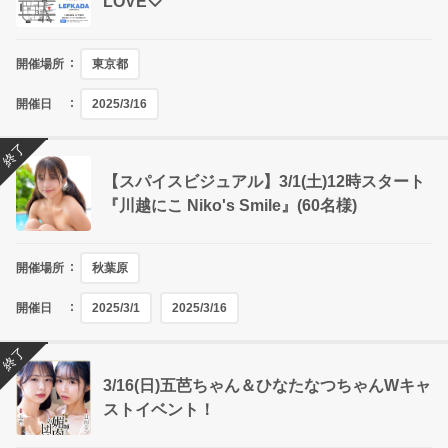
LOVE♡
開催場所
東京都
開催日
2025/3/16
終了
【スパイスビジュアル】3/1(土)12時スタート
『川越にこ Niko's Smile』(60名様)
開催場所
秋葉原
開催日
2025/3/1
2025/3/16
終了
3/16(日)五芭ちゃん＆ひなたなつちゃんWキャ
ストイベント！