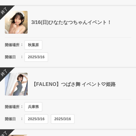
終了
3/16(日)ひなたなつちゃんイベント！
開催場所
秋葉原
開催日
2025/3/16
終了
【FALENO】つばさ舞 イベント♡姫路
開催場所
兵庫県
開催日
2025/3/16
2025/3/16
終了