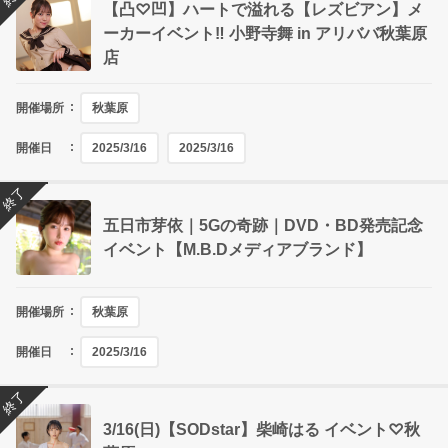
【凸♡凹】ハートで溢れる【レズビアン】メ
ーカーイベント‼ 小野寺舞 in アリババ秋葉原
店
開催場所
秋葉原
開催日
2025/3/16
2025/3/16
終了
五日市芽依｜5Gの奇跡｜DVD・BD発売記念
イベント【M.B.Dメディアブランド】
開催場所
秋葉原
開催日
2025/3/16
終了
3/16(日)【SODstar】柴崎はる イベント♡秋