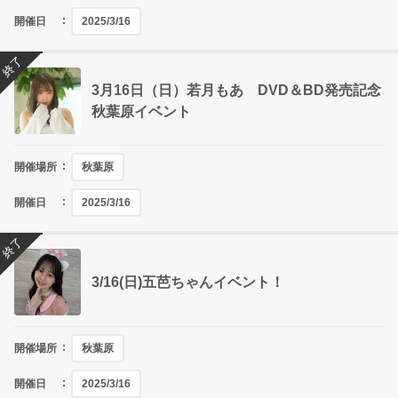
開催日
2025/3/16
終了
3月16日（日）若月もあ DVD＆BD発売記念
秋葉原イベント
開催場所
秋葉原
開催日
2025/3/16
終了
3/16(日)五芭ちゃんイベント！
開催場所
秋葉原
開催日
2025/3/16