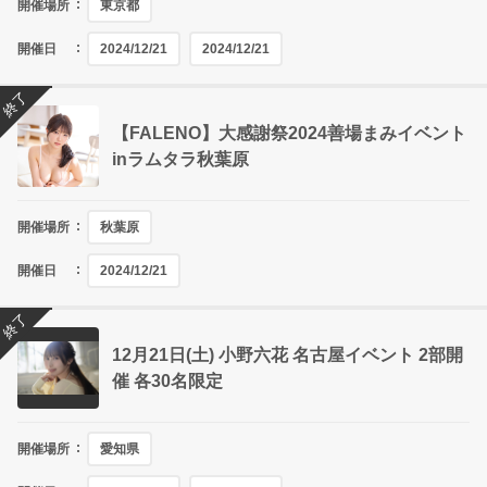
開催場所
東京都
開催日
2024/12/21
2024/12/21
終了
【FALENO】大感謝祭2024善場まみイベント
inラムタラ秋葉原
開催場所
秋葉原
開催日
2024/12/21
終了
12月21日(土) 小野六花 名古屋イベント 2部開
催 各30名限定
開催場所
愛知県