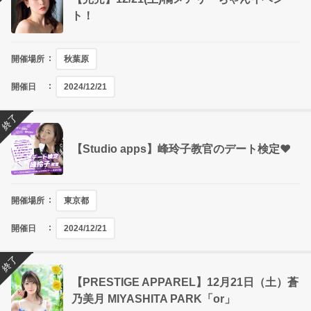
ト！
開催場所
秋葉原
開催日
2024/12/21
終了
【Studio apps】峰玲子教官のデート検定❤
開催場所
東京都
開催日
2024/12/21
終了
【PRESTIGE APPAREL】12月21日（土）蒼
乃美月 MIYASHITA PARK「or」