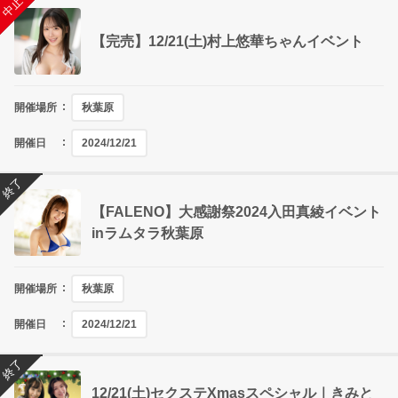
終了
中止
【完売】12/21(土)村上悠華ちゃんイベント
開催場所
秋葉原
開催日
2024/12/21
終了
【FALENO】大感謝祭2024入田真綾イベント
inラムタラ秋葉原
開催場所
秋葉原
開催日
2024/12/21
終了
12/21(土)セクステXmasスペシャル｜きみと