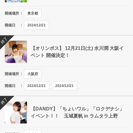
開催場所
東京都
開催日
2024/12/21
終了
【オリンポス】 12月21日(土) 水川潤 大阪イ
ベント 開催決定！
開催場所
大阪府
開催日
2024/12/21
2024/12/21
終了
【DANDY】「ちょいワル」「ロクデナシ」
イベント！！ 玉城夏帆 in ラムタラ上野