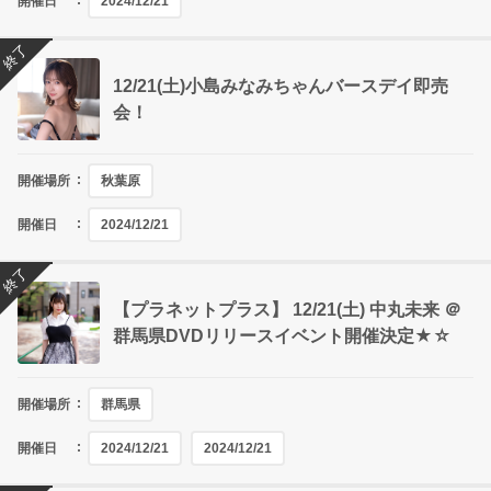
開催日
2024/12/21
終了
12/21(土)小島みなみちゃんバースデイ即売
会！
開催場所
秋葉原
開催日
2024/12/21
終了
【プラネットプラス】 12/21(土) 中丸未来 ＠
群馬県DVDリリースイベント開催決定★☆
開催場所
群馬県
開催日
2024/12/21
2024/12/21