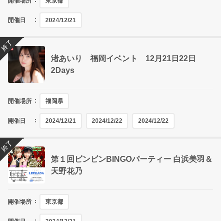
開催場所
東京都
開催日
2024/12/21
終了
渚あいり 福岡イベント 12月21日22日
2Days
開催場所
福岡県
開催日
2024/12/21
2024/12/22
2024/12/22
終了
第１回ビンビンBINGOパーティー 白浜美羽＆
天野花乃
開催場所
東京都