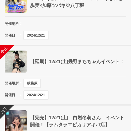
歩実×加藤ツバキ♡八丁堀
開催場所
開催日
2024/12/21
終了
中止
【延期】12/21(土)幾野まちちゃんイベント！
開催場所
秋葉原
開催日
2024/12/21
終了
【完売】12/21(土) 白岩冬萌さん イベント
開催！【ラムタラエピカリアキバ店】