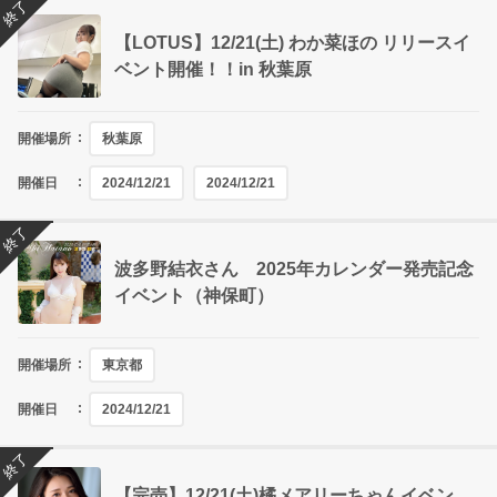
終了
【LOTUS】12/21(土) わか菜ほの リリースイ
ベント開催！！in 秋葉原
開催場所
秋葉原
開催日
2024/12/21
2024/12/21
終了
波多野結衣さん 2025年カレンダー発売記念
イベント（神保町）
開催場所
東京都
開催日
2024/12/21
終了
【完売】12/21(土)橘メアリーちゃんイベン