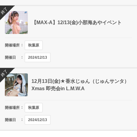
終了
【MAX-A】12/13(金)小那海あやイベント
開催場所
秋葉原
開催日
2024/12/13
終了
12月13日(金)★香水じゅん（じゅんサンタ）
Xmas 即売会in L.M.W.A
開催場所
秋葉原
開催日
2024/12/13