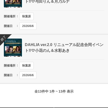
ト‼♡与田りん＆月乃ルナ
開催場所
秋葉原
開催日
2026/6/6
終了
DAHLIA ver.2.0 リニューアル記念合同イベン
ト‼♡小花のん＆水彩あき
開催場所
秋葉原
開催日
2026/6/6
全13件中 1件 ~ 13件 表示