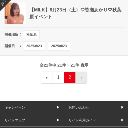
終了
【MILK】8月23日（土）♡皆瀬あかり♡秋葉
原イベント
開催場所
秋葉原
開催日
2025/8/23
2025/8/23
全21件中 21件 ~ 21件 表示
1
2
キャンペーン
お問い合わせ
サイトマップ
サイト利用ガイド