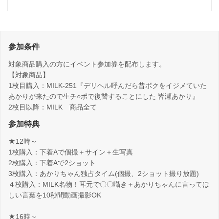
参加条件
対象商品購入の方にイベント参加券を配布します。
【対象商品】
1枚目購入：MILK-251『デリヘル呼んだら昔ボクをイジメていた
あかりが来たので生チ○ポで復讐することにした 皆瀬あかり』
2枚目以降：MILK 商品全て
参加特典
★12時～
1枚購入：下着Aで個撮＋サイン＋生写真
2枚購入：下着Aで2ショット
3枚購入：あかりちゃん独占タイム(個撮、2ショット撮り放題)
４枚購入：MILK名物！耳元で〇〇囁き＋あかりちゃんに言ってほ
しい言葉を10秒間動画撮影OK
★16時～