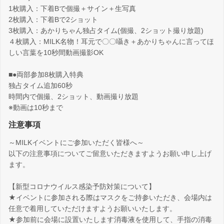
1枚購入：下着Bで個撮＋サイン＋生写真
2枚購入：下着Bで2ショット
3枚購入：あかりちゃん独占タイム(個撮、2ショット撮り放題)
４枚購入：MILK名物！耳元で〇〇囁き＋あかりちゃんに言ってほ
しい言葉を10秒間動画撮影OK
■●両部参加8枚購入特典
独占タイム追加60秒
時間内で個撮、2ショット、動画撮り放題
※動画は10秒まで
注意事項
～MILKイベントにご参加いただく皆様へ～
以下の注意事項についてご留意いただきますようお願い申し上げ
ます。
【新型コロナウイルス感染予防対策について】
★イベントに参加される際はマスクをご持参いただき、会場内は
任意で着用していただけますようお願いいたします。
★参加前に会場に設置いたします消毒液を使用して、手指の消毒