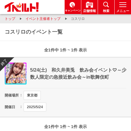
キャンペーン
店舗情報
検索
メニュー
トップ
イベント主催者トップ
コスリロ
コスリロのイベント一覧
全1件中 1件 ~ 1件 表示
終了
5/24(土) 和久井美兎 飲み会イベント♡～少
数人限定の急接近飲み会～in歌舞伎町
開催場所
東京都
開催日
2025/5/24
全1件中 1件 ~ 1件 表示