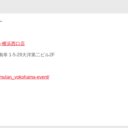
〜
ン横浜西口店
幸 1-5-29大洋第二ビル2F
jp/mulan_yokohama-event/