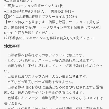
●二店舗参加購入；
生写真Cバージョン直筆サイン入り1枚
●二店舗参加10枚フル購入； 両部参加特典＋
①ビキニ水着Eに着替えてフリータイム(120秒)
【サイン何枚でも書きます、個撮し放題、ツーショット撮り放
題、動画何秒でもOK、トークやサイン中でも個撮をしてもOK】
の中から好き放題してください。
②下着姿のチェキサイン＆お客様名前入りで1枚プレゼント
注意事項
・出演者様へお客様からのボディタッチは禁止です。
・セクハラ行為発言、ストーカー等の迷惑行為は禁止です。
・過度な要求、不快に感じるコメント、遅延行為はおやめくださ
い。
・出演者様及びスタッフの許可のない撮影は禁止です。
・M字などの過度なポーズ指定は出来ません。
・出演者様や他のお客様に迷惑となる発言や行動されますと退場
或いは、最悪の場合イベント中止の処置になります。
・色紙等にキスマーク・過剰な長文・セクハラとなるコメントは
書けません。
・イベントの意図にそぐわない、または開催・進行に支障をきた