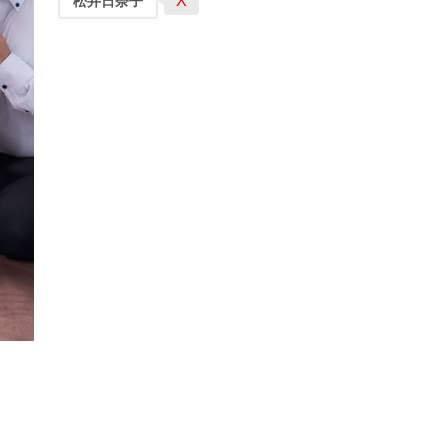
X
松井日奈子