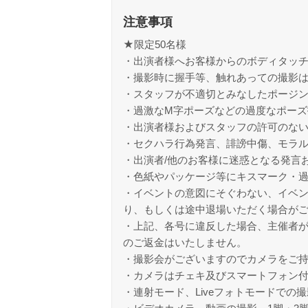
注意事項
★限定50名様
・出演者様へお客様からのボディタッ
・撮影時に握手等、触れあっての撮影
・スタッフが不適切とみなしたポージ
・過激なM字ポーズなどの過度なポーズ
・出演者様およびスタッフの許可のな
・セクハラ行為発言、誹謗中傷、モラ
・出演者/他のお客様に迷惑となる発言
・色紙やパッケージ等にキスマーク・
・イベントの意図にそぐわない、イベ
り、もしくは途中退場いただく場合が
・上記、各号に違反した場合、主催者
のご返金はいたしません。
・撮影会がございますのでカメラをご
・カメラはチェキ及びスマートフォン
・連射モード、Liveフォトモードでの