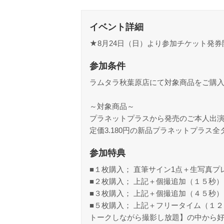
イベント詳細
★8月24日（日）より参加チケット発券
参加条件
ラムタラ秋葉原店にて対象商品をご購
～対象商品～
プラネットプラスから発売のご本人出演
定価3.180円の新品プラネットプラス
参加特典
■１枚購入； 直筆サイン1点＋生写真
■２枚購入； 上記＋個撮追加（１５秒
■３枚購入； 上記＋個撮追加（４５秒
■５枚購入； 上記＋フリータイム（１
トークしながら撮影し放題】の中から