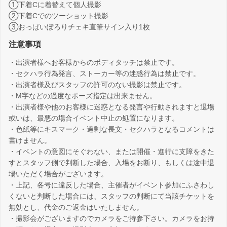
①下着Cに着替えて個人撮影
②下着Cでのツーショット撮影
③おっぱいぽろりチェキ直筆サイン入り1枚
注意事項
・出演者様へお客様からのボディタッチは禁止です。
・セクハラ行為発言、ストーカー等の迷惑行為は禁止です。
・出演者様及びスタッフの許可のない撮影は禁止です。
・M字などの過度なポーズ指定は出来ません。
・出演者様や他のお客様に迷惑となる発言や行動されますと退場
或いは、最悪の場合イベント中止の処置になります。
・色紙等にキスマーク・過剰な長文・セクハラとなるコメントは
書けません。
・イベントの意図にそぐわない、または開催・進行に支障をきた
すとスタッフ側で判断した場合、入場をお断り、もしくは途中退
場いただく場合がございます。
・上記、各号に違反した場合、主催者がイベント参加にふさわし
くないと判断した場合には、スタッフの判断にて当該チケットを
無効とし、代金のご返金はいたしません。
・撮影会がございますのでカメラをご持参下さい。カメラをお持