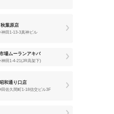
 秋葉原店
神田1-13-3真神ビル
市場ムーランアキバ
田1-4-21(JR高架下)
昭和通り口店
田佐久間町1-18信交ビル3F