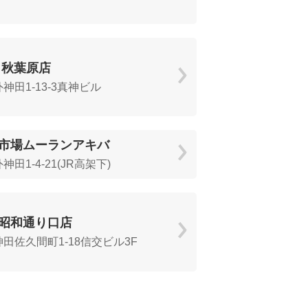
 秋葉原店
神田1-13-3真神ビル
市場ムーランアキバ
田1-4-21(JR高架下)
昭和通り口店
田佐久間町1-18信交ビル3F