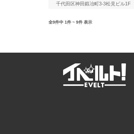
千代田区神田鍛冶町3-3松見ビル1F
全9件中 1件 ~ 9件 表示