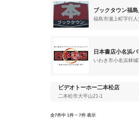
ブックタウン福島
福島市瀬上町字行人堂
日本書店小名浜バ
いわき市小名浜林城字
ビデオトーホー二本松店
二本松市大平山21-1
全7件中 1件 ~ 7件 表示