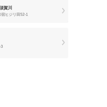
須賀川
宿ヒジリ田52-1
3