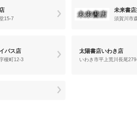
店
未来書店
15-7
須賀川市森
イパス店
太陽書店いわき店
榎町12-3
いわき市平上荒川長尾279-