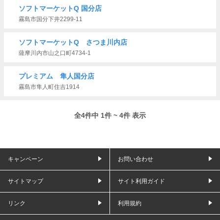
ソフトマーケットQ 国分店
霧島市国分下井2299-11
ソフトマーケットQ さつま川内店
薩摩川内市山之口町4734-1
プレミアム 隼人国分店
霧島市隼人町住吉1914
全4件中 1件 ~ 4件 表示
キャンペーン
お問い合わせ
サイトマップ
サイト利用ガイド
リンク
利用規約