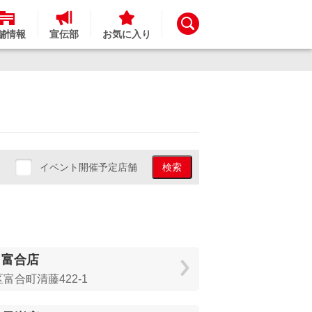
舗情報
宣伝部
お気に入り
イベント開催予定店舗
検索
 富合店
富合町清藤422-1