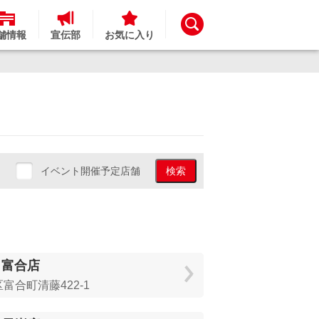
舗情報
宣伝部
お気に入り
イベント開催予定店舗
検索
 富合店
富合町清藤422-1