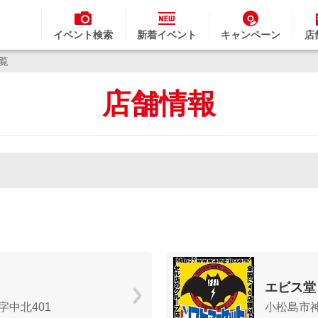
イベント検索
新着イベント
キャンペーン
店
一覧
店舗情報
エビス堂
中北401
小松島市神