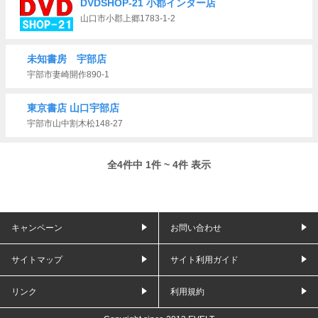
DVDSHOP-21 小郡インター店
山口市小郡上郷1783-1-2
未知書房 宇部店
宇部市妻崎開作890-1
東京書店 山口宇部店
宇部市山中割木松148-27
全4件中 1件 ~ 4件 表示
キャンペーン
お問い合わせ
サイトマップ
サイト利用ガイド
リンク
利用規約