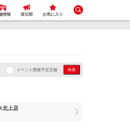
舗情報
宣伝部
お気に入り
イベント開催予定店舗
検索
ス北上店