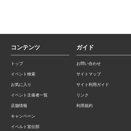
コンテンツ
ガイド
トップ
お問い合わせ
イベント検索
サイトマップ
お気に入り
サイト利用ガイド
イベント主催者一覧
リンク
店舗情報
利用規約
キャンペーン
イベルト宣伝部