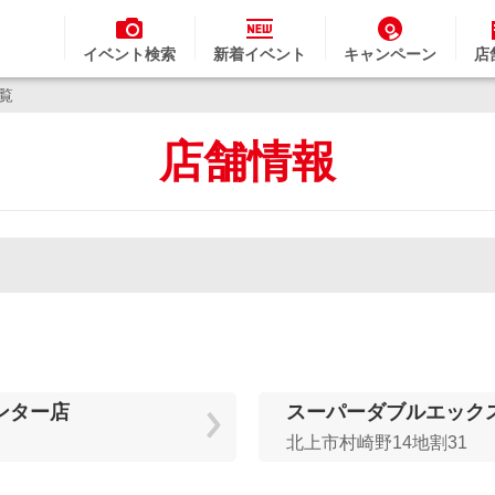
イベント検索
新着イベント
キャンペーン
店
一覧
店舗情報
ンター店
スーパーダブルエック
北上市村崎野14地割31