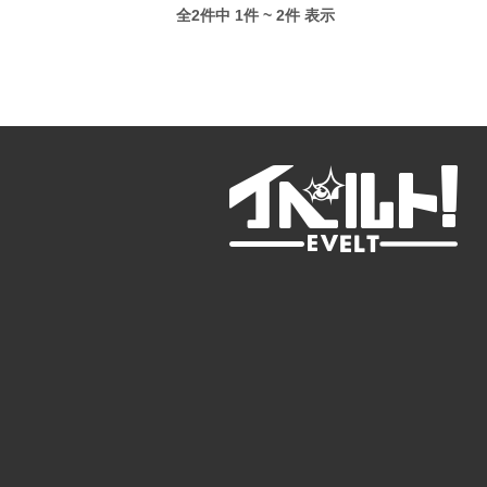
全2件中 1件 ~ 2件 表示