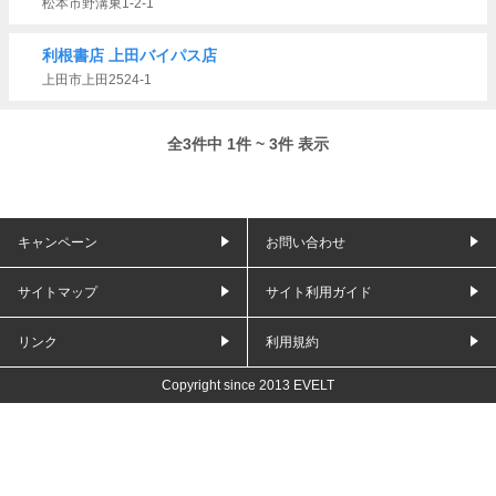
松本市野溝東1-2-1
利根書店 上田バイパス店
上田市上田2524-1
全3件中 1件 ~ 3件 表示
キャンペーン
お問い合わせ
サイトマップ
サイト利用ガイド
リンク
利用規約
Copyright since 2013 EVELT