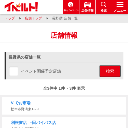
キャンペーン
店舗情報
検索
メニュー
トップ
店舗トップ
長野県: 店舗一覧
店舗情報
長野県の店舗一覧
イベント開催予定店舗
検索
全3件中 1件 ~ 3件 表示
Viでお市場
松本市野溝東1-2-1
利根書店 上田バイパス店