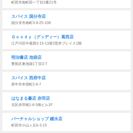
町田市南町田一丁目3番21号
スパイス 国分寺店
国分寺市南町3-9-25-108
Ｇｏｏｄｙ（グッディー）葛西店
江戸川区中葛西3-15-13第3荒井プレイス1階
明治書店 池袋店
豊島区東池袋1丁目3-7
スパイス 西府中店
府中市本宿町2-6-7
はなまる書店 赤羽店
北区赤羽南1-6-5南ビル1F
バーチャルショップ 鑓水店
町田市小山ヶ丘6-3-15