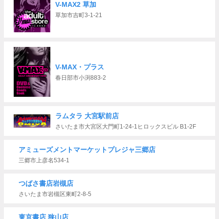
V-MAX2 草加
草加市吉町3-1-21
V-MAX・プラス
春日部市小渕883-2
ラムタラ 大宮駅前店
さいたま市大宮区大門町1-24-1ヒロックスビル B1-2F
アミューズメントマーケットプレジャ三郷店
三郷市上彦名534-1
つばさ書店岩槻店
さいたま市岩槻区東町2-8-5
東京書店 狭山店