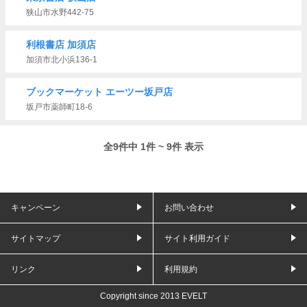
狭山市水野442-75
利根書店 加須店
加須市北小浜136-1
ブックマーケット エーツー坂戸店
坂戸市薬師町18-6
全9件中 1件 ~ 9件 表示
キャンペーン
お問い合わせ
サイトマップ
サイト利用ガイド
リンク
利用規約
Copyright since 2013 EVELT