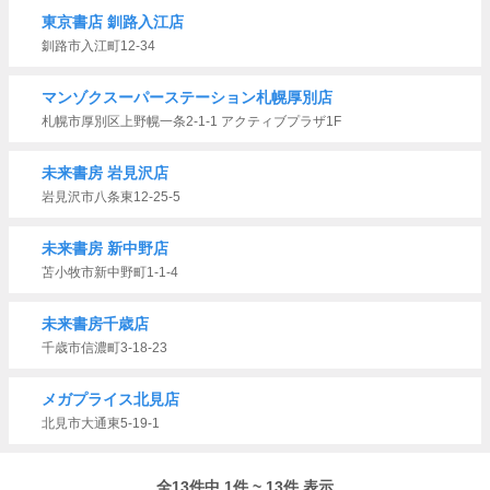
東京書店 釧路入江店
釧路市入江町12-34
マンゾクスーパーステーション札幌厚別店
札幌市厚別区上野幌一条2-1-1 アクティブプラザ1F
未来書房 岩見沢店
岩見沢市八条東12-25-5
未来書房 新中野店
苫小牧市新中野町1-1-4
未来書房千歳店
千歳市信濃町3-18-23
メガプライス北見店
北見市大通東5-19-1
全13件中 1件 ~ 13件 表示