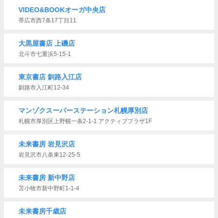
VIDEO&BOOKオーガ中央店
帯広市西7条17丁目11
大黒屋書店 上磯店
北斗市七重浜5-15-1
東京書店 釧路入江店
釧路市入江町12-34
マンゾクスーパーステーション札幌厚別店
札幌市厚別区上野幌一条2-1-1 アクティブプラザ1F
未来書房 岩見沢店
岩見沢市八条東12-25-5
未来書房 新中野店
苫小牧市新中野町1-1-4
未来書房千歳店