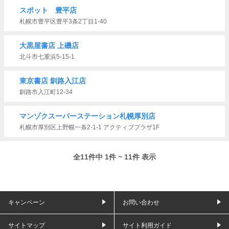
スポット 豊平店
札幌市豊平区豊平3条2丁目1-40
大黒屋書店 上磯店
北斗市七重浜5-15-1
東京書店 釧路入江店
釧路市入江町12-34
マンゾクスーパーステーション札幌厚別店
札幌市厚別区上野幌一条2-1-1 アクティブプラザ1F
全11件中 1件 ~ 11件 表示
キャンペーン
お問い合わせ
サイトマップ
サイト利用ガイド