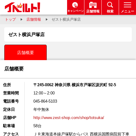
キャンペーン
店舗情報
検索
メニュー
トップ
店舗情報
ゼスト横浜戸塚店
ゼスト横浜戸塚店
店舗概要
店舗概要
住所
〒245-0062 神奈川県 横浜市戸塚区汲沢町 92-5
営業時間
12:00～2:00
電話番号
045-864-5103
定休日
年中無休
店舗HP
http://www.zest-shop.com/shop/totsuka/
駐車場
58台
アクセス
ＪＲ東海道本線戸塚駅からバス 西横浜国際病院前下車